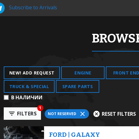
Subscribe to Arrivals
BROWSE
NEW! ADD REQUEST
ENGINE
FRONT EN
TRUCK & SPECIAL
SPARE PARTS
В НАЛИЧИИ
1
FILTERS
RESET FILTERS
NOT RESERVED
FORD | GALAXY