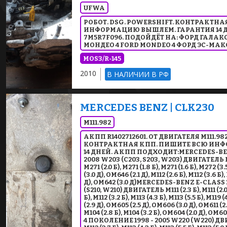
UFWA
РОБОТ. DSG. POWERSHIFT. КОНТРАКТН
ИНФОРМАЦИЮ ВЫШЛЕМ. ГАРАНТИЯ 14 
7M5R7F096. ПОДОЙДЁТ НА: ФОРД ГАЛАКС
МОНДЕО 4 FORD MONDEO 4 ФОРД ЭС-МАК
MOS3/R-145
2010
В НАЛИЧИИ В РФ
MERCEDES BENZ | CLK230
M111.982
АКПП R1402712601. ОТ ДВИГАТЕЛЯ M111.982
КОНТРАКТНАЯ КПП. ПИШИТЕ ВСЮ ИН
14 ДНЕЙ. АКПП ПОДХОДИТ:MERCEDES-BEN
2008 W203 (C203, S203, W203) ДВИГАТЕЛЬ M111 (
M271 (2.0 Б), M271 (1.8 Б), M271 (1.6 Б), M272 (3
(3.0 Д), OM646 (2.1 Д), M112 (2.6 Б), M112 (3.6 Б)
Д), OM642 (3.0 Д)MERCEDES-BENZ E-CLASS
(S210, W210) ДВИГАТЕЛЬ M111 (2.3 Б), M111 (2.0 Б)
Б), M112 (3.2 Б), M113 (4.3 Б), M113 (5.5 Б), M119 
(2.9 Д), OM605 (2.5 Д), OM606 (3.0 Д), OM611 (2.
M104 (2.8 Б), M104 (3.2 Б), OM604 (2.0 Д), 
4 ПОКОЛЕНИЕ 1998 - 2005 W220 (W220) ДВИГАТ