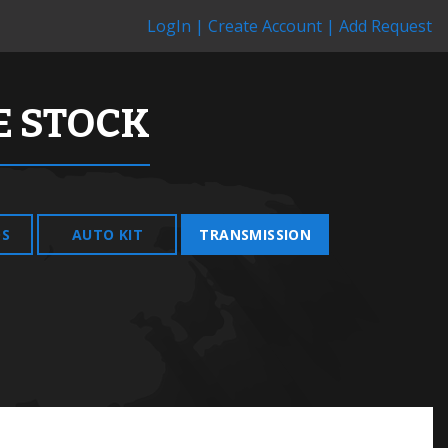
LogIn |
Create Account |
Add Request
 STOCK
DS
AUTO KIT
TRANSMISSION