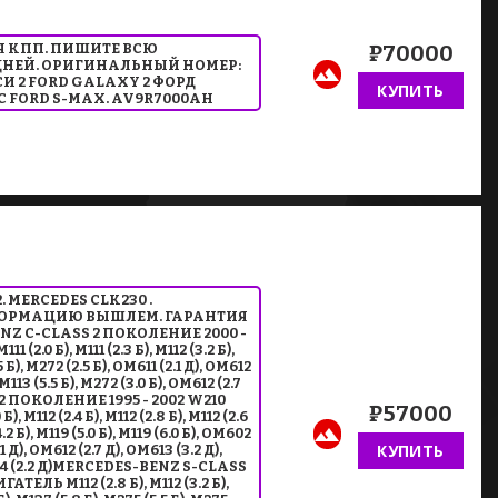
АЯ КПП. ПИШИТЕ ВСЮ
₽70000
ДНЕЙ. ОРИГИНАЛЬНЫЙ НОМЕР:
И 2 FORD GALAXY 2 ФОРД
КУПИТЬ
С FORD S-MAX. AV9R7000AH
. MERCEDES CLK230 .
ФОРМАЦИЮ ВЫШЛЕМ. ГАРАНТИЯ
Z C-CLASS 2 ПОКОЛЕНИЕ 2000 -
2.0 Б), M111 (2.3 Б), M112 (3.2 Б),
.5 Б), M272 (2.5 Б), OM611 (2.1 Д), OM612
, M113 (5.5 Б), M272 (3.0 Б), OM612 (2.7
 2 ПОКОЛЕНИЕ 1995 - 2002 W210
₽57000
, M112 (2.4 Б), M112 (2.8 Б), M112 (2.6
(4.2 Б), M119 (5.0 Б), M119 (6.0 Б), OM602
КУПИТЬ
1 Д), OM612 (2.7 Д), OM613 (3.2 Д),
OM604 (2.2 Д)MERCEDES-BENZ S-CLASS
ЕЛЬ M112 (2.8 Б), M112 (3.2 Б),