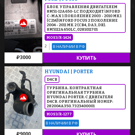
БЛОК УПРАВЛЕНИЯ ДВИГАТЕЛЕМ
8M51-12A650-LC ПОДХОДИТ:\NFORD
C-MAX 1 ПОКОЛЕНИЕ 2003 - 2010 MK1
(C214)\NFORD FOCUS 2 ПОКОЛЕНИЕ
2004 - 2011 MK 2 (CB4, DA3, DB).
8M5112A650LC, 0281011701
MOS3/R-1424
2
В НАЛИЧИИ В РФ
₽3000
КУПИТЬ
HYUNDAI | PORTER
D4CB
ТУРБИНА. КОНТРАКТНАЯ
ОРИГИНАЛЬНАЯ ТУРБИНА
HYUNDAI PORTER. С ДВИГАТЕЛЯ
D4CB. ОРИГИНАЛЬНЫЙ НОМЕР:
282004A350. 7323400001
MOS3/R-1277
В НАЛИЧИИ В РФ
₽9000
КУПИТЬ